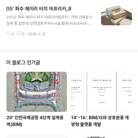
지 입니다.] [이미지 입니다.] 타운하우스 [A360 자료 / 도
05’ 파주 헤이리 터치 아프리카_R
면 / 이미지 입니다.] [이미지 입니다.]
글 내용
2005’ 파주 헤이리 터치 아프리카발주처 : 가와 건축실시
설계 중 입면 및 단면검토에 Revit을 활용.Autodesk De
sign Contest 2005 건축부분에 참여. [A360 자료 입
0
0
2018. 6. 5.
니다.] [클라우드 렌던링 이미지 모듬]
이 블로그 인기글
20’ 인천국제공항 4단계 설계용
14'~16'. BIM/GIS 상호운용 개
역(BIM)
방형 플랫폼 개발