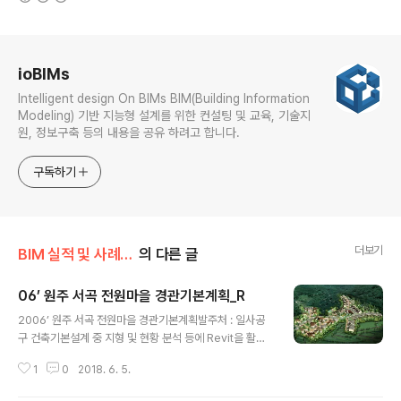
로그 정보
ioBIMs
Intelligent design On BIMs BIM(Building Information
Modeling) 기반 지능형 설계를 위한 컨설팅 및 교육, 기술지
원, 정보구축 등의 내용을 공유 하려고 합니다.
구독하기
더보기
BIM 실적 및 사례/BIM 설계 및 용역
의 다른 글
06’ 원주 서곡 전원마을 경관기본계획_R
글 내용
2006’ 원주 서곡 전원마을 경관기본계획발주처 : 일사공
구 건축기본설계 중 지형 및 현황 분석 등에 Revit을 활용.
Type별 주택, 타운하우스, 마을회관 작업.보고서용 3D삽
1
0
2018. 6. 5.
도 등에 활용. 단독주택 [A360 자료 / 도면 / 이미지 입니
다.] [이미지 입니다.] 마을회관 [A360 자료 / 도면 / 이미