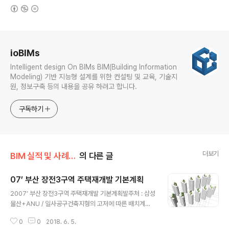
(새창열림)
로그 정보
ioBIMs
Intelligent design On BIMs BIM(Building Information
Modeling) 기반 지능형 설계를 위한 컨설팅 및 교육, 기술지
원, 정보구축 등의 내용을 공유 하려고 합니다.
구독하기
더보기
BIM 실적 및 사례/BIM 설계 및 용역
의 다른 글
07’ 부산 장전3구역 주택재개발 기본계획
글 내용
2007’ 부산 장전3구역 주택재개발 기본계획발주처 : 삼성
물산+ANU / 일사공구건축지형의 고저에 따른 배치계획,
지하구조물 검토에 Revit을 활용.주동 평면, 입면, 단면 검
0
0
2018. 6. 5.
토에 활용.주동 음영(일조)검토에 활용.