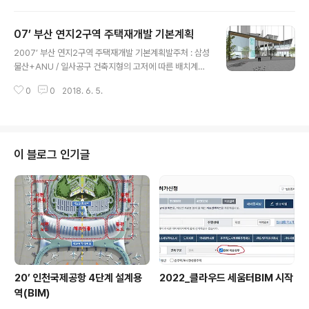
07’ 부산 연지2구역 주택재개발 기본계획
글 내용
2007’ 부산 연지2구역 주택재개발 기본계획발주처 : 삼성
물산+ANU / 일사공구 건축지형의 고저에 따른 배치계획,
지하구조물 검토에 Revit을 활용.주동 평면, 입면, 단면 검
0
0
2018. 6. 5.
토에 활용.주동 음영(일조)검토에 활용.
이 블로그 인기글
20’ 인천국제공항 4단계 설계용
2022_클라우드 세움터BIM 시작
역(BIM)