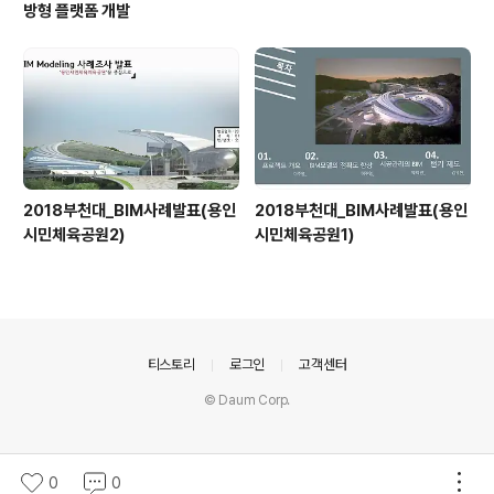
방형 플랫폼 개발
2018부천대_BIM사례발표(용인
2018부천대_BIM사례발표(용인
시민체육공원2)
시민체육공원1)
의안내
티스토리
로그인
고객센터
© Daum Corp.
0
0