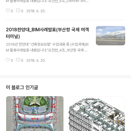
M 활용사례발표 내용입니다."오전반_5조_Denver Art
Museum" 발표 : 김태훈, 이정한, 반정훈, 박영균내용중
0
0
2018. 6. 20.
문제가 되는 부분이 있으면 연락주세요. [발표동영상] [발
표자료]
2018한양대_BIM사례발표(부산항 국제 여객
터미널)
글 내용
2018년 한양대 "건축정보모델" 수업내용 중 (수업과제)BI
M 활용사례발표 내용입니다."오전반_4조_부산항 국제 여
객 터미널" 발표 : 이소원, 이설빈, 서재원내용중 문제가 되
0
0
2018. 6. 20.
는 부분이 있으면 연락주세요. [발표동영상] [발표자료]
이 블로그 인기글