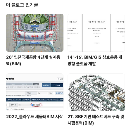
이 블로그 인기글
20’ 인천국제공항 4단계 설계용
14'~16'. BIM/GIS 상호운용 개
역(BIM)
방형 플랫폼 개발
2022_클라우드 세움터BIM 시작
21'. SBF기반 테스트베드 구축 및
시험용역(BIM)