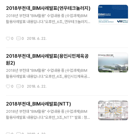
t 툴 외에도 스케치업, Rhino 등에서도 연동하여 사용 할
2018부천대_BIM사례발표(연우테크놀러지)
수 있습니다.다른 렌더링 프로그램과 다른 점이 있나요?기
글 내용
존에 주로 사용하는 키샷, Vray 같은 프로그램은 툴에서의
2018년 부천대 "BIM활용" 수업내용 중 (수업과제)BIM
수정이나 뷰를 변경할 때마다 렌더링을 해야 하는 번거로
활용사례발표 내용입니다."오후반_6조_연우테크놀러지"
움이 있습니다. 하지만 Enscape는 실시간 렌더링을 지원
발표 : 조일, 조민경, 김희연, 이서영내용중 문제가 되는 부
하기 때문에, 즉각적이고 연속적인 렌더..
분이 있으면 연락주세요. [발표동영상] [발표자료]
작성시간
0
0
2018. 6. 22.
2018부천대_BIM사례발표(용인시민체육공
원2)
글 내용
2018년 부천대 "BIM활용" 수업내용 중 (수업과제)BIM
활용사례발표 내용입니다."오후반_4조_용인시민체육공원
2" 발표 : 김주영, 최정훈, 금정윤, 박희웅내용중 문제가 되
작성시간
0
0
2018. 6. 22.
는 부분이 있으면 연락주세요. [발표동영상] [발표자료]
2018부천대_BIM사례발표(NTT)
글 내용
2018년 부천대 "BIM활용" 수업내용 중 (수업과제)BIM
활용사례발표 내용입니다."오후반_3조_NTT" 발표 : 정현
후, 김현윤, 박유민, 김형준내용중 문제가 되는 부분이 있으
면 연락주세요. [발표동영상] [발표자료]
작성시간