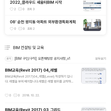
2022_클라우드 세움터BIM 시작
2
0
조회
3
08’ 순천 왕지동 아파트 외부환경특화계획
0
0
조회
2
BIM 컨설팅 및 교육
분류 전체보기
주요 글 목록
[BIM 구인/구직] 오픈채팅방 공지사항_v1
모두보기
공지
BIM교육(Revit 2017) 04_레벨
글 내용
BIM교육(Revit 2017)04_레벨(Level) 작성하기 입니
다. 레벨을 뷰에 배치합니다.레벨은 레벨 범위를 교차하는
뷰에서만 볼 수 있는 3D 요소입니다. 바닥 및 보와 같은 대
부분의 건물 요소는 레벨에 의해 호스트 됩니다.기둥 및 벽
작성시간
0
0
2018. 10. 22.
과 같은 다른 요소는 레벨로 구속됩니다.입면도중 남측면
도 뷰로 이동 : "프로젝트 탐색기"에서 "뷰>입면도>남측면
도"로 이동합니다. 레벨 명령 실행 : "건축>기준>레벨"을
BIM교육(Revit 2017) 03_그리드