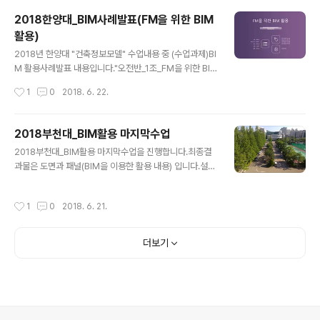
2018한양대_BIM사례발표(FM을 위한 BIM
활용)
글 내용
2018년 한양대 "건축정보모델" 수업내용 중 (수업과제)BI
M 활용사례발표 내용입니다."오전반_1조_FM을 위한 BI
M 활용" 발표 : 김민창, 이아영, 이다예, 신정민내용중 문제
작성시간
1
0
2018. 6. 22.
가 되는 부분이 있으면 연락주세요.[발표동영상] [발표자
료]
2018부천대_BIM활용 마지막수업
글 내용
2018부천대_BIM활용 마지막수업을 진행합니다.최종결
과물은 도면과 패널(BIM을 이용한 활용 내용) 입니다.설계
수업에 계획중인 건물을 BIM 모델데이터로 작성하고 대안
만들고, 도면만들고, 패널 만들고~~여러분~~한학기 고생
작성시간
1
0
2018. 6. 21.
했어요~~이제는 평가(체점)을 해야하는데...언제쯤 끝날
까?
더보기