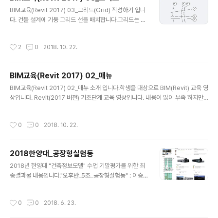
선택(클릭)하여 레벨을 새로 작성할 수 있습니다.그리기에
글 내용
서 선그리기 를 선택(클릭)하여 작서할 수 있습니다. [레벨
BIM교육(Revit 2017) 03_그리드(Grid) 작성하기 입니
작성 예시] 레벨을 작성합니다..레벨 선의 시작점 선택, 끝
다. 건물 설계에 기둥 그리드 선을 배치합니다.그리드는 그
점 선택 으로 레벨를 작성할 수 입습니다. .기존 레벨 헤드
리드 범위를 교차하는 뷰에서만 볼 수 있는 3D 요소입니
명칭을 변경합니다. : 1층->L1, 2층->L2, 지붕층->..
다. 구조 기둥은 그리드 교차점에 자동으로 결합됩니다.1층
작성시간
2
0
2018. 10. 22.
평면도 뷰로 이동 : "프로젝트 탐색기"에서 "뷰>평면>1층
평면도"로 이동합니다.그리드 명령 실행 : "매뉴"에서 "건
축>기준>그리드"를 선택(클릭)하여 그리드을 새로 작성할
BIM교육(Revit 2017) 02_매뉴
수 있습니다.그리기에서 선그리기 를 선택(클릭)하여 작성
글 내용
할 수 있습니다. [그리드 작성 예시]수직(X) 그리드를 작성
BIM교육(Revit 2017) 02_매뉴 소개 입니다.학생을 대상으로 BIM(Revit) 교육 영
합니다..그리드 선의 시작점 선택, 끝점 선택 으로 수직(X)
상입니다. Revit(2017 버전) 기초단계 교육 영상입니다. 내용이 많이 부족 하지만
그리드를 작성합니다..그리드 헤드 명칭을 X1으로 변경합
필요하신 분들은 참고하시기 바랍니다. "02_매뉴" 소개 입니다. 기타 설명 또는 문
니다..다음 수직 그리드(X2, X3, X4, X5, X6)를..
의사항이 있으면 언제든지 연락(mail) 주세요 이정희(BIM 컨설턴트) : BIM관련 자
작성시간
0
0
2018. 10. 22.
문 / 교육 / 기술지원 / 개발jhlee@10b.kr
2018한양대_공장형실험동
글 내용
2018년 한양대 "건축정보모델" 수업 기말평가를 위한 최
종결과물 내용입니다."오후반_5조_공장형실험동" : 이승
연, 이성민, 안지영, 박지영내용중 문제가 되는 부분이 있으
면 연락주세요. [패널] [기타 : Enscape] 기존안 영상[기
작성시간
0
0
2018. 6. 23.
타 : Enscape] 대안 영상 [Enscape 란]‘실시간 렌더링
플러그인 (Real Time Rendering PlugIn)’입니다.Revi