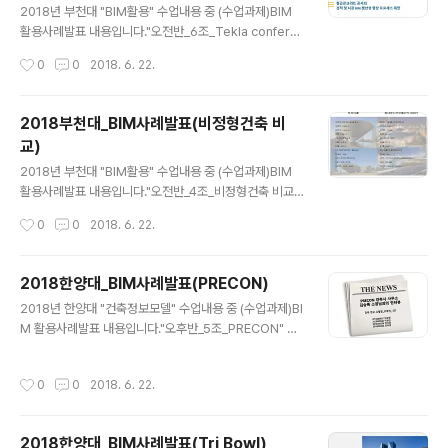
2018년 부천대 "BIM활용" 수업내용 중 (수업과제)BIM
활용사례발표 내용입니다."오전반_6조_Tekla conferen
ce 2018" 발표 : 이정호, 정승호, 배병화, 신재호내용중 문
작성시간
0
0
2018. 6. 22.
제가 되는 부분이 있으면 연락주세요. [발표동영상] [발표
자료]
2018부천대_BIM사례발표(비정형건축 비
교)
글 내용
2018년 부천대 "BIM활용" 수업내용 중 (수업과제)BIM
활용사례발표 내용입니다."오전반_4조_비정형건축 비교"
발표 : 백준우, 장원정, 전민관, 이상원내용중 문제가 되는
작성시간
0
0
2018. 6. 22.
부분이 있으면 연락주세요. [발표동영상] [발표자료]
2018한양대_BIM사례발표(PRECON)
글 내용
2018년 한양대 "건축정보모델" 수업내용 중 (수업과제)BI
M 활용사례발표 내용입니다."오후반_5조_PRECON" 발
표 : 이승연, 이성민, 안지영, 박지영내용중 문제가 되는 부
분이 있으면 연락주세요. [발표동영상]
작성시간
0
0
2018. 6. 22.
2018한양대_BIM사례발표(Tri Bowl)