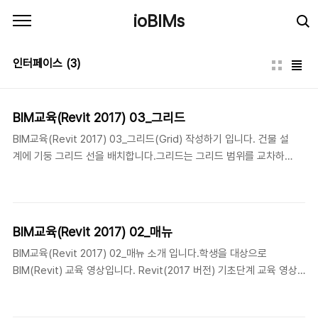
본문 바로가기
ioBIMs
인터페이스
(3)
BIM교육(Revit 2017) 03_그리드
BIM교육(Revit 2017) 03_그리드(Grid) 작성하기 입니다. 건물 설
계에 기둥 그리드 선을 배치합니다.그리드는 그리드 범위를 교차하
는 뷰에서만 볼 수 있는 3D 요소입니다. 구조 기둥은 그리드 교차점
에 자동으로 결합됩니다.1층 평면도 뷰로 이동 : "프로젝트 탐색
기"에서 "뷰>평면>1층 평면도"로 이동합니다.그리드 명령 실행 :
"매뉴"에서 "건축>기준>그리드"를 선택(클릭)하여 그리드을 새로
BIM교육(Revit 2017) 02_매뉴
작성할 수 있습니다.그리기에서 선그리기 를 선택(클릭)하여 작성할
BIM교육(Revit 2017) 02_매뉴 소개 입니다.학생을 대상으로
수 있습니다. [그리드 작성 예시]수직(X) 그리드를 작성합니다..그리
BIM(Revit) 교육 영상입니다. Revit(2017 버전) 기초단계 교육 영상
드 선의 시작점 선택, 끝점 선택 으로 수직(X) 그리드를 작성합니다..
입니다. 내용이 많이 부족 하지만 필요하신 분들은 참고하시기 바랍니
그리드 헤드 명칭을 X1으로 변경합니다..다음 수직 그리드(X2, X3,
다. "02_매뉴" 소개 입니다. 기타 설명 또는 문의사항이 있으면 언제든
X4, X5, X6)를..